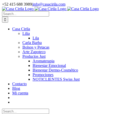
Skip
+52 415 688 3989
|
info@casacirila.com
to
Instagram
Facebook
Pinterest
WhatsApp
Email
content
Search
for:
Casa Cirila
Lilia
Lila
Carla Barba
Bolsos y Petacas
Arte Zapoteco
Productos Just
Aromaterapia
Bienestar Emocional
Bienestar Dermo-Cosmético
Promociones
NOTICLIENTES Swiss Just
Contacto
Blog
Mi cuenta
Search