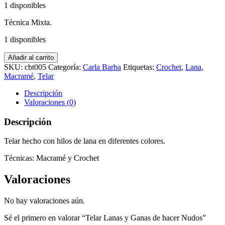
1 disponibles
Técnica Mixta.
1 disponibles
Telar
Añadir al carrito
Lanas
SKU:
cbt005
Categoría:
Carla Barba
Etiquetas:
Crochet
,
Lana
,
y
Macramé
,
Telar
Ganas
de
Descripción
hacer
Valoraciones (0)
Nudos
cantidad
Descripción
Telar hecho con hilos de lana en diferentes colores.
Técnicas: Macramé y Crochet
Valoraciones
No hay valoraciones aún.
Sé el primero en valorar “Telar Lanas y Ganas de hacer Nudos”