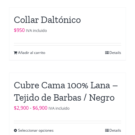
Collar Daltónico
$
950
IVA incluido
Añadir al carrito
Details
Cubre Cama 100% Lana –
Tejido de Barbas / Negro
Rango
$
2,900
-
$
6,900
IVA incluido
de
precios:
Seleccionar opciones
Details
Este
desde