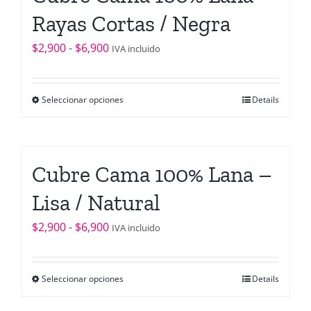
variantes.
Rayas Cortas / Negra
Las
opciones
Rango
$
2,900
-
$
6,900
IVA incluido
se
de
pueden
precios:
elegir
Seleccionar opciones
Details
Este
desde
en
producto
$2,900
la
tiene
hasta
página
múltiples
$6,900
Cubre Cama 100% Lana –
de
variantes.
producto
Lisa / Natural
Las
opciones
Rango
$
2,900
-
$
6,900
IVA incluido
se
de
pueden
precios:
elegir
Seleccionar opciones
Details
Este
desde
en
producto
$2,900