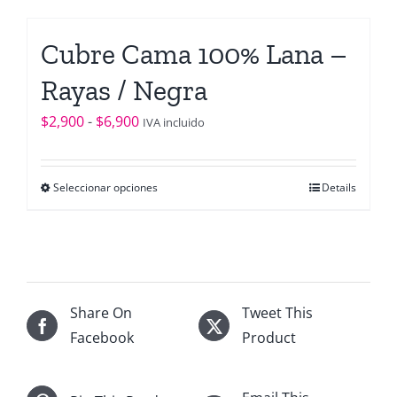
la
tiene
hasta
página
múltiples
$6,900
Cubre Cama 100% Lana –
de
variantes.
producto
Rayas / Negra
Las
opciones
Rango
$
2,900
-
$
6,900
IVA incluido
se
de
pueden
precios:
elegir
Seleccionar opciones
Details
Este
desde
en
producto
$2,900
la
tiene
hasta
página
múltiples
$6,900
de
variantes.
producto
Share On
Tweet This
Las
Facebook
Product
opciones
se
pueden