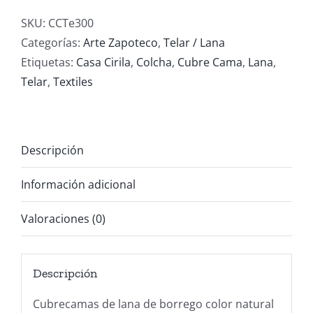
100%
Lana
SKU:
CCTe300
-
Categorías:
Arte Zapoteco
,
Telar / Lana
Tejido
Etiquetas:
Casa Cirila
,
Colcha
,
Cubre Cama
,
Lana
,
de
Telar
,
Textiles
Barbas
/
Negro
Descripción
cantidad
Información adicional
Valoraciones (0)
Descripción
Cubrecamas de lana de borrego color natural