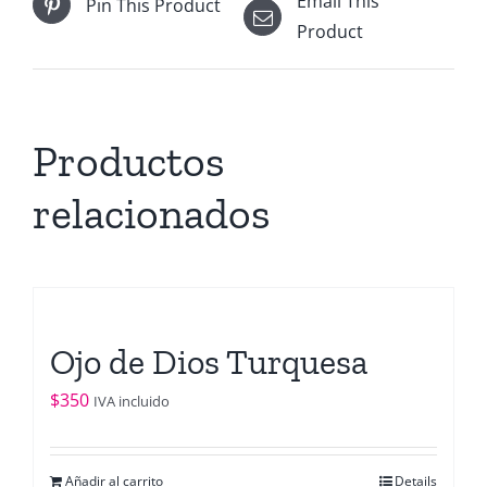
Email This
Pin This Product
elegir
Product
en
la
página
de
Productos
producto
relacionados
Ojo de Dios Turquesa
$
350
IVA incluido
Añadir al carrito
Details