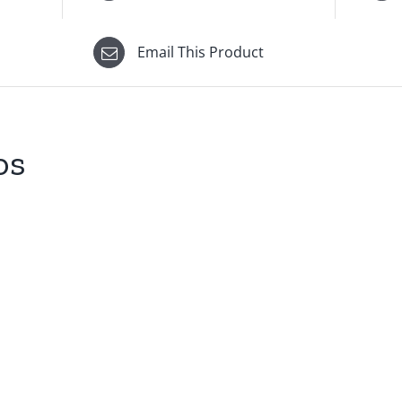
Email This Product
os