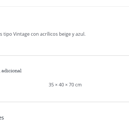
 tipo Vintage con acrílicos beige y azul.
 adicional
35 × 40 × 70 cm
es