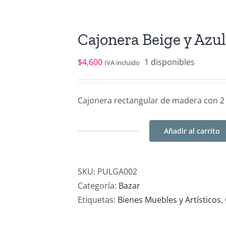
Cajonera Beige y Azu
$
4,600
1 disponibles
IVA incluido
Cajonera rectangular de madera con 2 
Añadir al carrito
Cajonera
Beige
y
SKU:
PULGA002
Azul
Categoría:
Bazar
Vintage
Etiquetas:
Bienes Muebles y Artísticos
,
cantidad