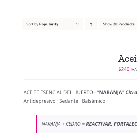
Sort by
Popularity
Show
20 Products
Acei
$
240
IVA
ACEITE ESENCIAL DEL HUERTO -
"
NARANJA
" Citr
Antidepresivo · Sedante · Balsámico
NARANJA + CEDRO =
REACTIVAR, FORTALECE