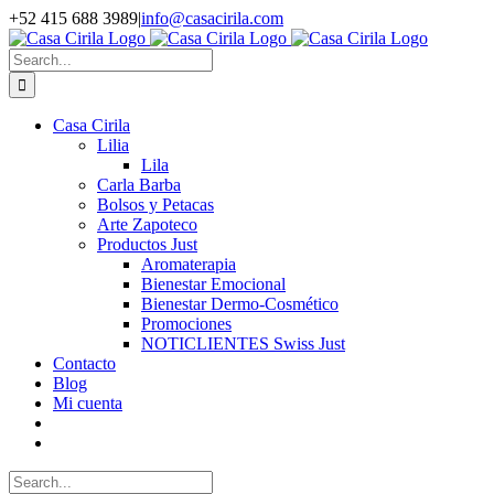
Skip
+52 415 688 3989
|
info@casacirila.com
to
Instagram
Facebook
Pinterest
WhatsApp
Email
content
Search
for:
Casa Cirila
Lilia
Lila
Carla Barba
Bolsos y Petacas
Arte Zapoteco
Productos Just
Aromaterapia
Bienestar Emocional
Bienestar Dermo-Cosmético
Promociones
NOTICLIENTES Swiss Just
Contacto
Blog
Mi cuenta
Search